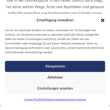
Wer in der Kimmerlgasse 33 sein neues Domizil aufschlägt,
hat keine weiten Wege: Ärzte und Apotheken sind genauso
fußläufig erreichbar wie Kindergärten und Schulen sowie
Postämter und ein Supermarkt. Bus und Straßenbahn sind
Einwilligung verwalten
ebenso in wenigen Minuten zu Fuß erreichbar.
Um dir ein optimales Erlebnis zu bieten, verwenden wir Technologien wie
Cookies, um Geräteinformationen zu speichern und/oder darauf zuzugreifen.
>> Muster-Wohnungsplan Typ B (2-Zimmer-Wohnung)
Wenn du diesen Technologien zustimmst, können wir Daten wie das
Surfverhalten oder eindeutige IDs auf dieser Website verarbeiten. Wenn du
>> Muster-Wohnungsplan Typ C (3-Zimmer-Wohnung)
deine Einwilligung nicht erteilst oder zurückziehst, können bestimmte Merkmale
und Funktionen beeinträchtigt werden.
>> Muster-Wohnungsplan Typ D (4-Zimmer-Wohnung
)
Akzeptieren
>> Muster-Wohnungsplan Maisonette Typ C (3-Zimmer-
Ablehnen
Wohnung)
Einstellungen ansehen
>> Muster-Wohnungsplan Maisonette Typ D (4-Zimmer-
Wohnung)
Cookie-Richtlinie
Datenschutzerklärung
Impressum
>> Erdgeschoss