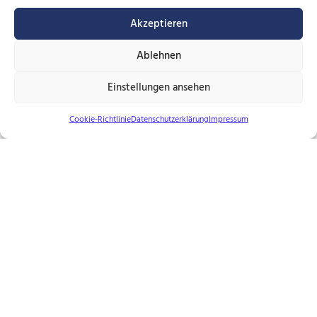
Akzeptieren
Hinweis für die Benützung von unserem Kontaktformular:
Ablehnen
Mit dem Absenden des Formulars sind Sie damit
Einstellungen ansehen
einverstanden, dass Ihre persönlichen Daten, (Name, Email
Cookie-Richtlinie
Datenschutzerklärung
Impressum
und Telefonnummer) zum Zweck der Kontaktaufnahme und
Abwicklung des Immobiliengeschäftes über Kopf
Immobilien GmbH verarbeitet werden.
Diese Einwilligung kann jederzeit bei Kopf Immobilien
GmbH widerrufen werden. Durch den Widerruf wird die
Rechtmäßigkeit der bis dahin erfolgten Verarbeitung nicht
berührt.
Ausführliche Informationen zu Ihren Rechten und
Widerrufsmöglichkeiten erhalten Sie in unserer
Datenschutzerklärung
.