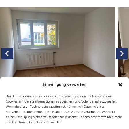
‹
›
Einwilligung verwalten
Um dir ein optimales Erlebnis zu bieten, verwenden wir Technologien wie
Cookies, um Geräteinformationen zu speichern und/oder darauf zuzugreifen.
Wenn du diesen Technologien zustimmst, können wir Daten wie das
Surfverhalten oder eindeutige IDs auf dieser Website verarbeiten. Wenn du
KONTAKTIEREN SIE UNS ZU OBJEKT T-FB-
deine Einwilligung nicht erteilst oder zurückziehst, können bestimmte Merkmale
01
und Funktionen beeinträchtigt werden.